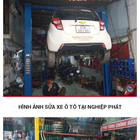
HÌNH ẢNH SỬA XE Ô TÔ TẠI NGHIỆP PHÁT