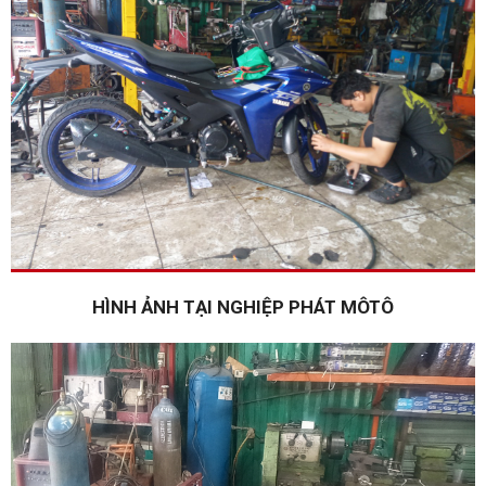
HÌNH ẢNH TẠI NGHIỆP PHÁT MÔTÔ