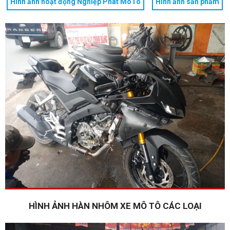
Hình ảnh hoạt động Nghiệp Phát MôTô
Hình ảnh sản phẩm
HÌNH ẢNH HÀN NHÔM XE MÔ TÔ CÁC LOẠI