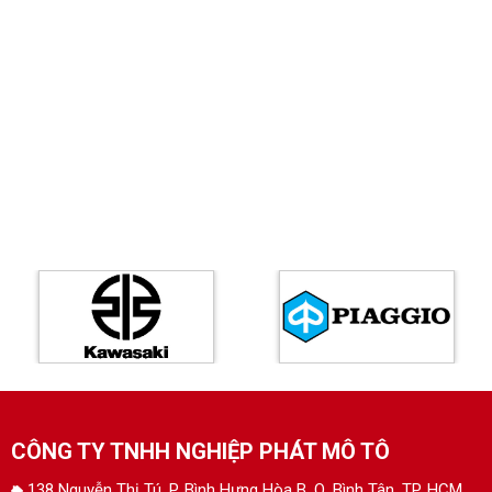
CÔNG TY TNHH NGHIỆP PHÁT MÔ TÔ
138 Nguyễn Thị Tú, P. Bình Hưng Hòa B, Q. Bình Tân, TP. HCM