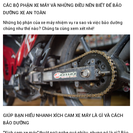
CÁC BỘ PHẬN XE MÁY VÀ NHỮNG ĐIỀU NÊN BIẾT ĐỂ BẢO
DƯỠNG XE AN TOÀN
Những bộ phận của xe máy nhiệm vụ ra sao và việc bảo dưỡng
chúng như thế nào? Chúng ta cùng xem xét nhé!
GIÚP BẠN HIỂU NHANH XÍCH CAM XE MÁY LÀ GÌ VÀ CÁCH
BẢO DƯỠNG
"Xích cam xe máy" thuật ngữ nghe quá nhiều, nhưng nó là gì? Bảo