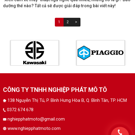
dưỡng thế nào? Tất cả sẽ được giải đáp trong bài viết này!
1
2
>
CÔNG TY TNHH NGHIỆP PHÁT MÔ TÔ
138 Nguyễn Thị Tú, P. Bình Hưng Hòa B, Q. Bình Tân, TP. HCM
0372 674 678
nghiepphatmoto@gmail.com
www.nghiepphatmoto.com