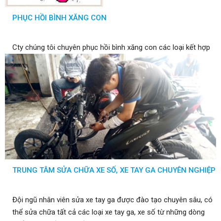
PHỤC HỒI BÌNH XĂNG CON
Cty chúng tôi chuyên phục hồi bình xăng con các loại kết hợp
với các thiết bị máy móc hiện đại như rung bằng sóng siêu âm
giúp cho bình xăng được sạch sẽ và tiết kiệm xăng
TRUNG TÂM SỬA CHỮA XE SỐ, XE TAY GA CHUYÊN NGHIỆP
Đội ngũ nhân viên sửa xe tay ga được đào tạo chuyên sâu, có
thể sửa chữa tất cả các loại xe tay ga, xe số từ những dòng