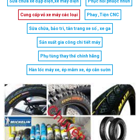
Sửa chữa xe đạp điện,xe máy điện
Phục hồi phuộc nhún
Cung cấp vỏ xe máy các loại
Phay ,Tiện CNC
Sữa chữa, bảo trì, tân trang xe số , xe ga
Sản xuất gia công chi tiết máy
Phụ tùng thay thế chính hãng
Hàn lốc máy xe, ép mâm xe, ép cân sườn