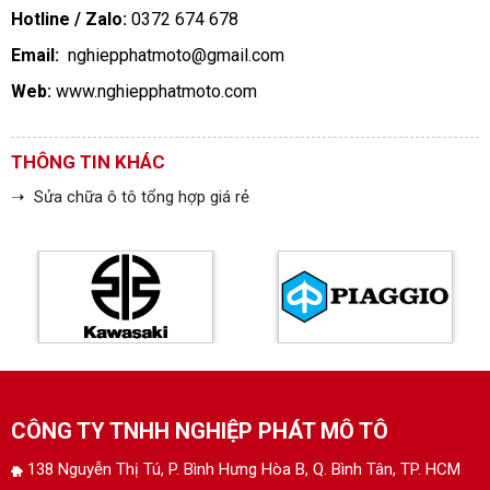
Hotline / Zalo:
0372 674 678
Email:
nghiepphatmoto@gmail.com
Web:
www.nghiepphatmoto.com
THÔNG TIN KHÁC
➝ Sửa chữa ô tô tổng hợp giá rẻ
CÔNG TY TNHH NGHIỆP PHÁT MÔ TÔ
138 Nguyễn Thị Tú, P. Bình Hưng Hòa B, Q. Bình Tân, TP. HCM