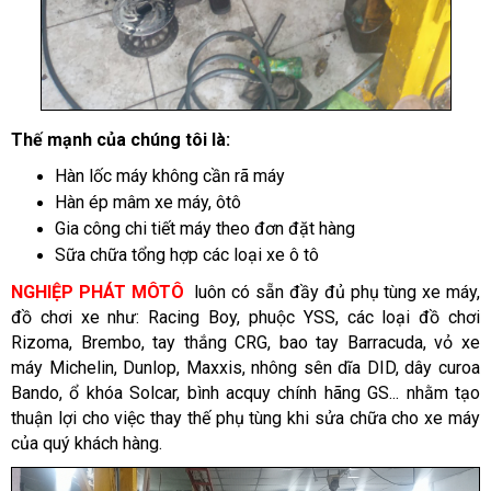
Thế mạnh của chúng tôi là:
Hàn lốc máy không cần rã máy
Hàn ép mâm xe máy, ôtô
Gia công chi tiết máy theo đơn đặt hàng
Sữa chữa tổng hợp các loại xe ô tô
NGHIỆP PHÁT MÔTÔ
luôn có sẵn đầy đủ phụ tùng xe máy,
đồ chơi xe như: Racing Boy, phuộc YSS, các loại đồ chơi
Rizoma, Brembo, tay thắng CRG, bao tay Barracuda, vỏ xe
máy Michelin, Dunlop, Maxxis, nhông sên dĩa DID, dây curoa
Bando, ổ khóa Solcar, bình acquy chính hãng GS... nhằm tạo
thuận lợi cho việc thay thế phụ tùng khi sửa chữa cho xe máy
của quý khách hàng.